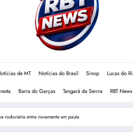
otícias de MT
Notícias do Brasil
Sinop
Lucas do R
oresta
Barra do Garças
Tangará da Serrra
RBT News
va rodoviária entra novamente em pauta