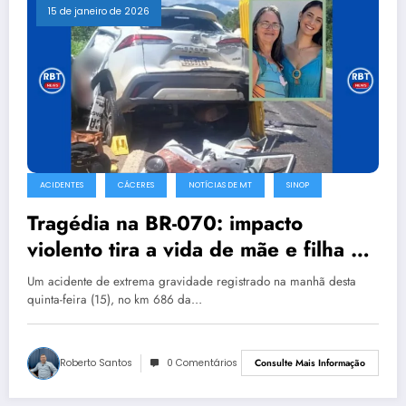
15 de janeiro de 2026
ACIDENTES
CÁCERES
NOTÍCIAS DE MT
SINOP
Tragédia na BR-070: impacto
violento tira a vida de mãe e filha em
Cáceres
Um acidente de extrema gravidade registrado na manhã desta
quinta-feira (15), no km 686 da…
Roberto Santos
0 Comentários
Consulte Mais Informação