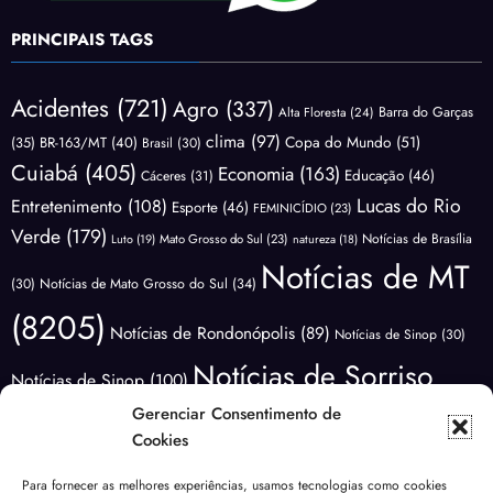
PRINCIPAIS TAGS
Acidentes
(721)
Agro
(337)
Barra do Garças
Alta Floresta
(24)
clima
(97)
Copa do Mundo
(51)
(35)
BR-163/MT
(40)
Brasil
(30)
Cuiabá
(405)
Economia
(163)
Educação
(46)
Cáceres
(31)
Lucas do Rio
Entretenimento
(108)
Esporte
(46)
FEMINICÍDIO
(23)
Verde
(179)
Notícias de Brasília
Luto
(19)
Mato Grosso do Sul
(23)
natureza
(18)
Notícias de MT
(30)
Notícias de Mato Grosso do Sul
(34)
(8205)
Notícias de Rondonópolis
(89)
Notícias de Sinop
(30)
Notícias de Sorriso
Notícias de Sinop
(100)
(3413)
Gerenciar Consentimento de
Notícias do
Notícias de Várzea Grande
(66)
Cookies
Brasil
(1176)
Notícias Lucas do
Notícias do Mundo
(88)
Para fornecer as melhores experiências, usamos tecnologias como cookies