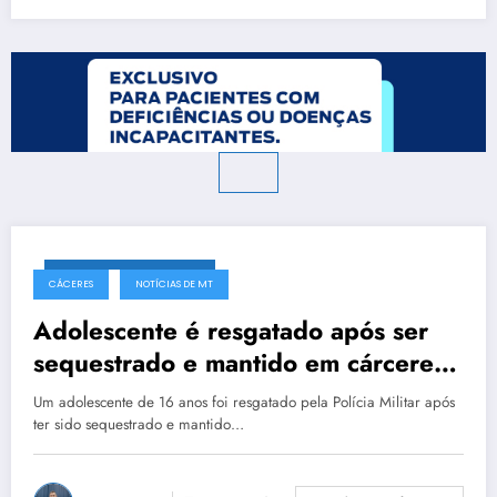
17 de dezembro de 2025
CÁCERES
NOTÍCIAS DE MT
Adolescente é resgatado após ser
sequestrado e mantido em cárcere
por ‘tribunal do crime’ em MT
Um adolescente de 16 anos foi resgatado pela Polícia Militar após
ter sido sequestrado e mantido…