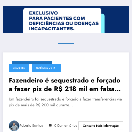
14 de janeiro de 2026
CÁCERES
NOTÍCIAS DE MT
Fazendeiro é sequestrado e forçado
a fazer pix de R$ 218 mil em falsa
venda de terra em MT
Um fazendeiro foi sequestrado e forçado a fazer transferências via
pix de mais de R$ 200 mil durante…
Roberto Santos
0 Comentários
Consulte Mais Informação