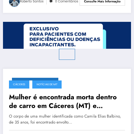
Roberto Santos
0 Comentários
Consulte Mais Informação
16 de dezembro de 2025
CÁCERES
NOTÍCIAS DE MT
Mulher é encontrada morta dentro
de carro em Cáceres (MT) e
adolescente é apreendido suspeito
O corpo de uma mulher identificada como Camila Elias Balbino,
do crime
de 35 anos, foi encontrado envolto…