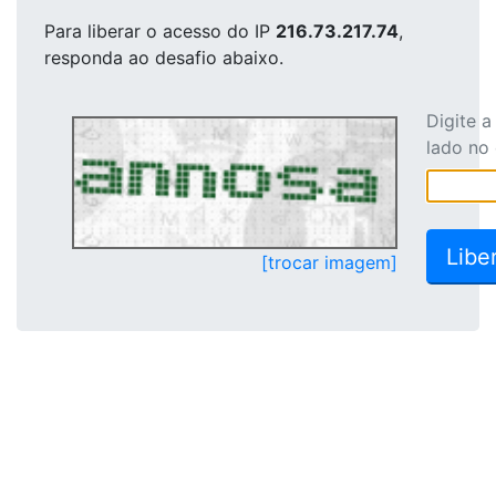
Para liberar o acesso
do IP
216.73.217.74
,
responda ao desafio abaixo.
Digite 
lado no
[trocar imagem]