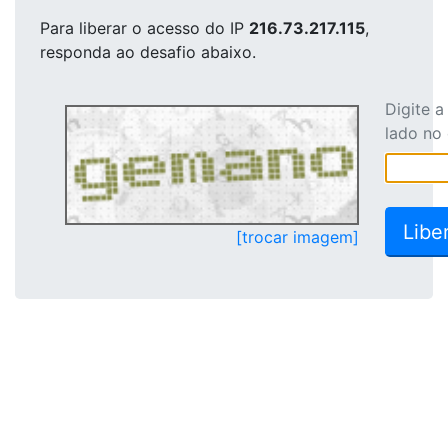
Para liberar o acesso
do IP
216.73.217.115
,
responda ao desafio abaixo.
Digite 
lado no
[trocar imagem]