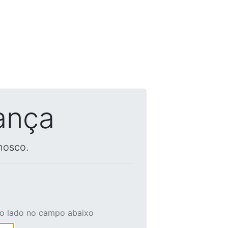
ança
nosco.
ao lado no campo abaixo