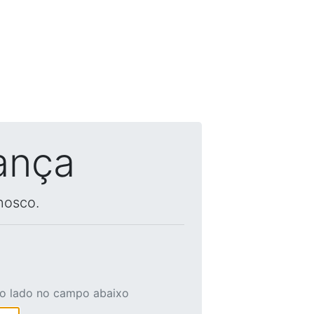
ança
nosco.
ao lado no campo abaixo