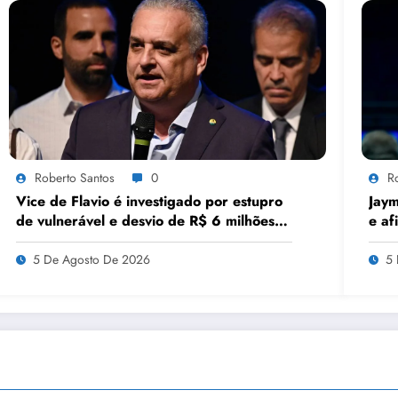
Roberto Santos
0
R
Vice de Flavio é investigado por estupro
Jaym
de vulnerável e desvio de R$ 6 milhões
e af
em emendas
disp
5 De Agosto De 2026
5 