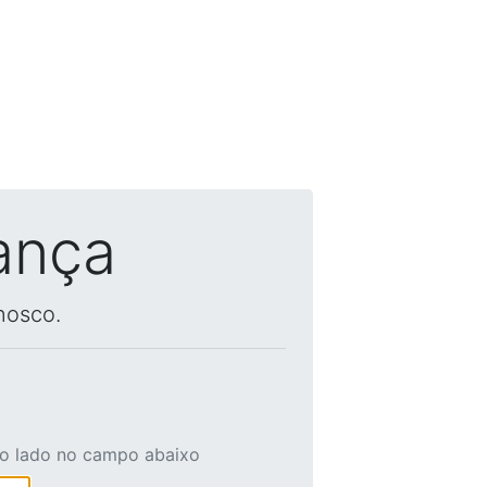
ança
nosco.
ao lado no campo abaixo