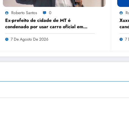
Roberto Santos
0
R
Ex-prefeito de cidade de MT é
Xuxu
condenado por usar carro oficial em
cand
viagem de carnaval
prio
7 De Agosto De 2026
7 