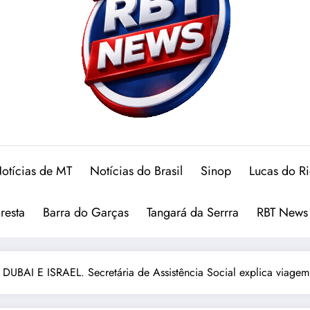
otícias de MT
Notícias do Brasil
Sinop
Lucas do R
oresta
Barra do Garças
Tangará da Serrra
RBT News
UBAI E ISRAEL. Secretária de Assistência Social explica viagem 