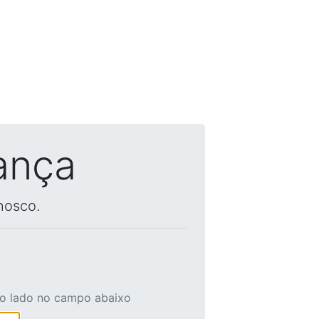
ança
nosco.
ao lado no campo abaixo