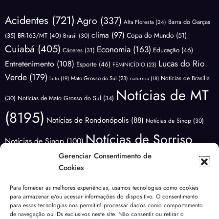
Acidentes
(721)
Agro
(337)
Barra do Garças
Alta Floresta
(24)
clima
(97)
Copa do Mundo
(51)
(35)
BR-163/MT
(40)
Brasil
(30)
Cuiabá
(405)
Economia
(163)
Educação
(46)
Cáceres
(31)
Lucas do Rio
Entretenimento
(108)
Esporte
(46)
FEMINICÍDIO
(23)
Verde
(179)
Notícias de Brasília
Luto
(19)
Mato Grosso do Sul
(23)
natureza
(18)
Notícias de MT
(30)
Notícias de Mato Grosso do Sul
(34)
(8195)
Notícias de Rondonópolis
(88)
Notícias de Sinop
(30)
Notícias de Sorriso
Notícias de Sinop
(100)
(3411)
Gerenciar Consentimento de
Notícias do
Notícias de Várzea Grande
(65)
Cookies
Brasil
(1176)
Notícias Lucas do
Notícias do Mundo
(88)
Para fornecer as melhores experiências, usamos tecnologias como cookies
Polícia
para armazenar e/ou acessar informações do dispositivo. O consentimento
Rio Verde
(171)
Nova Mutum
(68)
NOVA UBIRATÃ
(29)
para essas tecnologias nos permitirá processar dados como comportamento
(3639)
de navegação ou IDs exclusivos neste site. Não consentir ou retirar o