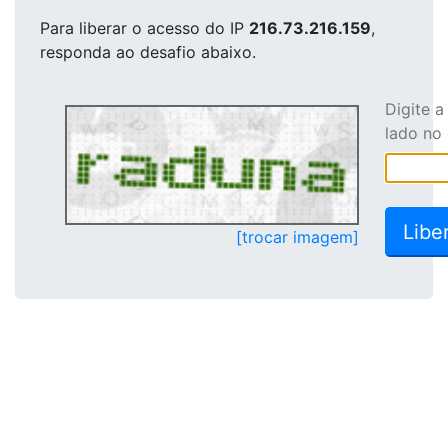
Para liberar o acesso
do IP
216.73.216.159
,
responda ao desafio abaixo.
Digite 
lado no
[trocar imagem]