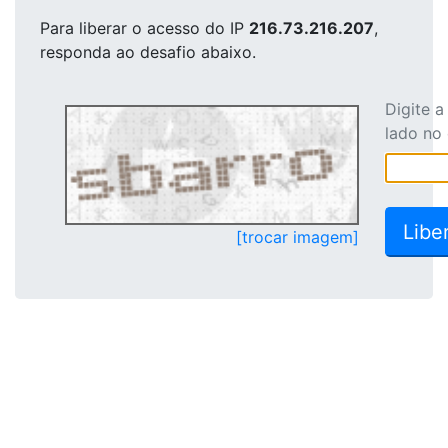
Para liberar o acesso
do IP
216.73.216.207
,
responda ao desafio abaixo.
Digite 
lado no
[trocar imagem]