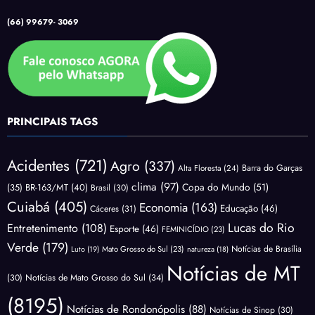
(66) 99679- 3069
PRINCIPAIS TAGS
Acidentes
(721)
Agro
(337)
Barra do Garças
Alta Floresta
(24)
clima
(97)
Copa do Mundo
(51)
(35)
BR-163/MT
(40)
Brasil
(30)
Cuiabá
(405)
Economia
(163)
Educação
(46)
Cáceres
(31)
Lucas do Rio
Entretenimento
(108)
Esporte
(46)
FEMINICÍDIO
(23)
Verde
(179)
Notícias de Brasília
Luto
(19)
Mato Grosso do Sul
(23)
natureza
(18)
Notícias de MT
(30)
Notícias de Mato Grosso do Sul
(34)
(8195)
Notícias de Rondonópolis
(88)
Notícias de Sinop
(30)