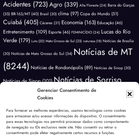
Acidentes
(723)
Agro
(339)
Barra do Garças
Alta Floresta
(24)
clima
(97)
Copa do Mundo
(51)
(35)
BR-163/MT
(40)
Brasil
(30)
Cuiabá
(405)
Economia
(163)
Educação
(46)
Cáceres
(31)
Lucas do Rio
Entretenimento
(109)
Esporte
(46)
FEMINICÍDIO
(24)
Verde
(179)
Notícias de Brasília
Luto
(20)
Mato Grosso do Sul
(23)
natureza
(18)
Notícias de MT
(30)
Notícias de Mato Grosso do Sul
(34)
(8244)
Notícias de Rondonópolis
(89)
Notícias de Sinop
(30)
Notícias de Sorriso
Notícias de Sinop
(101)
(3423)
Gerenciar Consentimento de
Notícias do
Notícias de Várzea Grande
(66)
Cookies
Brasil
(1179)
Notícias Lucas do
Notícias do Mundo
(88)
Para fornecer as melhores experiências, usamos tecnologias como cookies
Polícia
para armazenar e/ou acessar informações do dispositivo. O consentimento
Rio Verde
(171)
Nova Mutum
(68)
NOVA UBIRATÃ
(29)
para essas tecnologias nos permitirá processar dados como comportamento
(3643)
de navegação ou IDs exclusivos neste site. Não consentir ou retirar o
Política
(1832)
Previsão do Tempo
(81)
consentimento pode afetar negativamente certos recursos e funções.