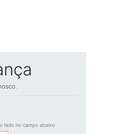
ança
nosco.
ao lado no campo abaixo