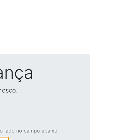
ança
nosco.
ao lado no campo abaixo