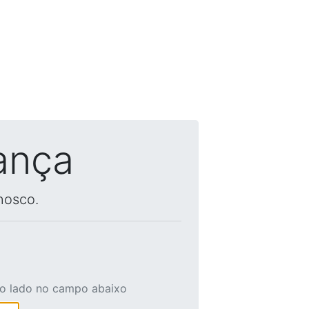
ança
nosco.
ao lado no campo abaixo