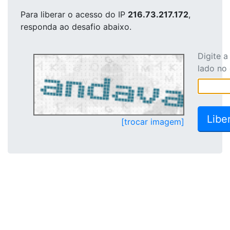
Para liberar o acesso
do IP
216.73.217.172
,
responda ao desafio abaixo.
Digite 
lado no
[trocar imagem]