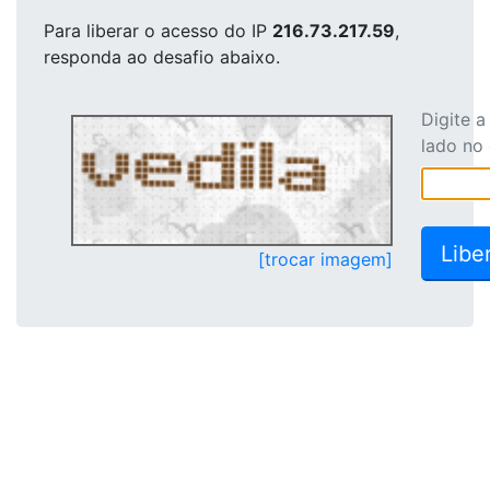
Para liberar o acesso
do IP
216.73.217.59
,
responda ao desafio abaixo.
Digite 
lado no
[trocar imagem]