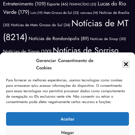
Lucas do Rio
Entretenimento
(109)
Esporte
(46)
FEMINICÍDIO
(23)
Verde
(179)
Notícias de Brasília
Luto
(19)
Mato Grosso do Sul
(23)
natureza
(18)
Notícias de MT
(30)
Notícias de Mato Grosso do Sul
(34)
(8214)
Notícias de Rondonópolis
(89)
Notícias de Sinop
(30)
Notícias de Sorriso
Notícias de Sinop
(100)
(3415)
Gerenciar Consentimento de
Notícias do
Notícias de Várzea Grande
(66)
Cookies
Brasil
(1176)
Notícias Lucas do
Notícias do Mundo
(88)
Para fornecer as melhores experiências, usamos tecnologias como cookies
Polícia
para armazenar e/ou acessar informações do dispositivo. O consentimento
Rio Verde
(171)
Nova Mutum
(68)
NOVA UBIRATÃ
(29)
para essas tecnologias nos permitirá processar dados como comportamento
(3640)
de navegação ou IDs exclusivos neste site. Não consentir ou retirar o
Política
(1821)
Previsão do Tempo
(81)
consentimento pode afetar negativamente certos recursos e funções.
Sem categoria
Saúde
(138)
Rondonópolis
(99)
segurança
(40)
Sinop
(267)
(185)
Aceitar
Urgente
(49)
Tangará da Serra
(19)
Transito
(24)
Várzea Grande
(102)
Violência
(53)
Negar