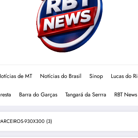
otícias de MT
Notícias do Brasil
Sinop
Lucas do R
oresta
Barra do Garças
Tangará da Serrra
RBT News
ARCEIROS-930X300 (3)