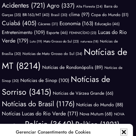
Acidentes
(721)
Agro
(337)
Barra do
Alta Floresta
(24)
clima
(97)
Copa do Mundo
(51)
Garças
(35)
BR-163/MT
(40)
Brasil
(30)
Cuiabá
(405)
Economia
(163)
Educação
(46)
Cáceres
(31)
Lucas do Rio
Entretenimento
(109)
Esporte
(46)
FEMINICÍDIO
(23)
Verde
(179)
Notícias de
Luto
(19)
Mato Grosso do Sul
(23)
natureza
(18)
Notícias de
Brasília
(30)
Notícias de Mato Grosso do Sul
(34)
MT
(8214)
Notícias de Rondonópolis
(89)
Notícias de
Notícias de
Notícias de Sinop
(100)
Sinop
(30)
Sorriso
(3415)
Notícias de Várzea Grande
(66)
Notícias do Brasil
(1176)
Notícias do Mundo
(88)
Notícias Lucas do Rio Verde
(171)
Nova Mutum
(68)
NOVA
Polícia
(3640)
Política
(1821)
UBIRATÃ
(29)
Gerenciar Consentimento de Cookies
Saúde
(138)
Rondonópolis
(99)
Previsão do Tempo
(81)