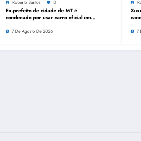
Roberto Santos
0
R
Ex-prefeito de cidade de MT é
Xuxu
condenado por usar carro oficial em
cand
viagem de carnaval
prio
7 De Agosto De 2026
7 