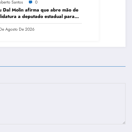
oberto Santos
0
 Dal Molin afirma que abre mão de
idatura a deputado estadual para
rizar projeto político nacional
De Agosto De 2026