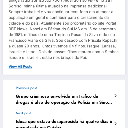
antiga rádio Sorriso AM 700 ( Atual Sorriso FM) e no SBT
Sorriso, minha última atuação na imprensa tradicional.
Sempre trabalhei e vou continuar com foco em atender a
população em geral e contribuir para o crescimento da
cidade e do país. Atualmente sou proprietário do site Portal
RBT News. Nasci em Fátima do Sul MS em 15 de setembro
de 1981. è filhos de dona Tresinha Rosas da Silva e do seu
Francisco Viana da Silva. Sou casado com Priscila Rapachi
a quase 20 anos. juntos tivemos 04 filhos. Isaque, Larissa,
Israelle e Israel. Dois de nossos filhos moram com o Senhor,
Isaque e Israelle , estão nos braços do Pai.
View All Posts
Previous post
Grupo criminoso envolvido em trafico de
drogas é alvo de operação da Polícia em Sinop
(MT)
Next post
Idosa que estava desaparecida há quatro dias é
encontrada em Cuiabá