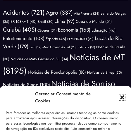
Acidentes
(721)
Agro
(337)
Barra do Garças
Alta Floresta
(24)
clima
(97)
Copa do Mundo
(51)
(35)
BR-163/MT
(40)
Brasil
(30)
Cuiabá
(405)
Economia
(163)
Educação
(46)
Cáceres
(31)
Lucas do Rio
Entretenimento
(108)
Esporte
(46)
FEMINICÍDIO
(23)
Verde
(179)
Notícias de Brasília
Luto
(19)
Mato Grosso do Sul
(23)
natureza
(18)
Notícias de MT
(30)
Notícias de Mato Grosso do Sul
(34)
(8195)
Notícias de Rondonópolis
(88)
Notícias de Sinop
(30)
Notícias de Sorriso
Notícias de Sinop
(100)
(3411)
Gerenciar Consentimento de
Notícias do
Notícias de Várzea Grande
(65)
Cookies
Brasil
(1176)
Notícias Lucas do
Notícias do Mundo
(88)
Para fornecer as melhores experiências, usamos tecnologias como cookies
Polícia
para armazenar e/ou acessar informações do dispositivo. O consentimento
Rio Verde
(171)
Nova Mutum
(68)
NOVA UBIRATÃ
(29)
para essas tecnologias nos permitirá processar dados como comportamento
de navegação ou IDs exclusivos neste site. Não consentir ou retirar o