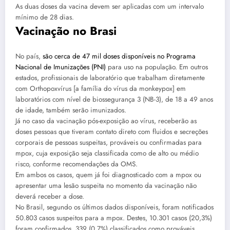
As duas doses da vacina devem ser aplicadas com um intervalo
mínimo de 28 dias.
Vacinação no Brasi
No país,
são cerca de 47 mil doses disponíveis no Programa
Nacional de Imunizações (PNI)
para uso na população. Em outros
estados, profissionais de laboratório que trabalham diretamente
com Orthopoxvírus [a família do vírus da monkeypox] em
laboratórios com nível de biossegurança 3 (NB-3), de 18 a 49 anos
de idade, também serão imunizados.
Já no caso da vacinação pós-exposição ao vírus, receberão as
doses pessoas que tiveram contato direto com fluidos e secreções
corporais de pessoas suspeitas, prováveis ou confirmadas para
mpox, cuja exposição seja classificada como de alto ou médio
risco, conforme recomendações da OMS.
Em ambos os casos, quem já foi diagnosticado com a mpox ou
apresentar uma lesão suspeita no momento da vacinação não
deverá receber a dose.
No Brasil, segundo os últimos dados disponíveis, foram notificados
50.803 casos suspeitos para a mpox. Destes, 10.301 casos (20,3%)
foram confirmados, 339 (0,7%) classificados como prováveis,