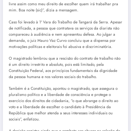
livre assim como meu direito de escolher quem irá trabalhar pra
mim. Boa noite (sic)”, dizia a mensagem.
Caso foi levado à 1ª Vara do Trabalho de Tangará da Serra. Apesar
de notificada, a pessoa que contratava os serviços da diarista não
compareceu à audiência e nem apresentou defesa. Ao julgar a
demanda, o juiz Mauro Vaz Curvo concluiu que a dispensa por
motivações políticas e eleitorais foi abusiva e discriminatória.
O magistrado lembrou que a rescisão do contrato de trabalho não
é um direito irrestrito e absoluto, pois está limitado, pela
Constituição Federal, aos princípios fundamentais da dignidade
da pessoa humana e nos valores sociais do trabalho.
Também é a Constituição, apontou o magistrado, que assegura o
pluralismo político e a liberdade de consciência e protege o
exercício dos direitos de cidadania, “o que abrange o direito ao
voto e a liberdade de escolher o candidato à Presidência da
República que melhor atenda a seus interesses individuais ou
sociais”, enfatizou.
A decisão registra ainda que o combate aos abusos na relação de