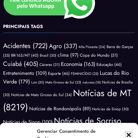
PRINCIPAIS TAGS
Acidentes
(722)
Agro
(337)
Barra do Garças
Alta Floresta
(24)
clima
(97)
Copa do Mundo
(51)
(35)
BR-163/MT
(40)
Brasil
(30)
Cuiabá
(405)
Economia
(163)
Educação
(46)
Cáceres
(31)
Lucas do Rio
Entretenimento
(109)
Esporte
(46)
FEMINICÍDIO
(23)
Verde
(179)
Notícias de Brasília
Luto
(20)
Mato Grosso do Sul
(23)
natureza
(18)
Notícias de MT
(30)
Notícias de Mato Grosso do Sul
(34)
(8219)
Notícias de Rondonópolis
(89)
Notícias de Sinop
(30)
Notícias de Sorriso
Notícias de Sinop
(100)
(3416)
Gerenciar Consentimento de
Notícias do
Notícias de Várzea Grande
(66)