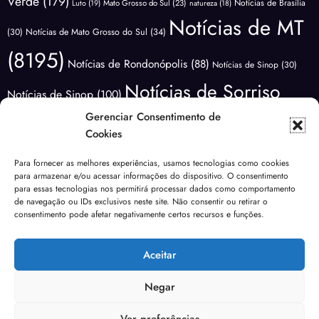
Verde
(179)
Notícias de Brasília
Luto
(19)
Mato Grosso do Sul
(23)
natureza
(18)
Notícias de MT
(30)
Notícias de Mato Grosso do Sul
(34)
(8195)
Notícias de Rondonópolis
(88)
Notícias de Sinop
(30)
Notícias de Sorriso
Notícias de Sinop
(100)
(3411)
Gerenciar Consentimento de
Notícias do
Notícias de Várzea Grande
(65)
Cookies
Brasil
(1176)
Notícias Lucas do
Notícias do Mundo
(88)
Para fornecer as melhores experiências, usamos tecnologias como cookies
Polícia
para armazenar e/ou acessar informações do dispositivo. O consentimento
Rio Verde
(171)
Nova Mutum
(68)
NOVA UBIRATÃ
(29)
para essas tecnologias nos permitirá processar dados como comportamento
(3639)
de navegação ou IDs exclusivos neste site. Não consentir ou retirar o
Política
(1813)
Previsão do Tempo
(81)
consentimento pode afetar negativamente certos recursos e funções.
Sem categoria
Saúde
(138)
Rondonópolis
(99)
segurança
(40)
Sinop
(267)
(185)
Aceitar
Urgente
(49)
Tangará da Serra
(19)
Transito
(24)
Várzea Grande
(102)
Violência
(53)
Negar
Ver preferências