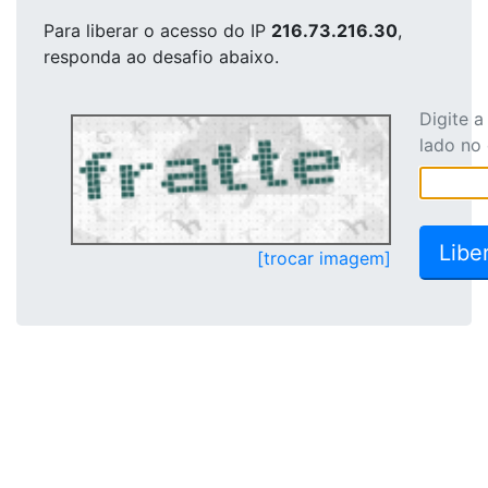
Para liberar o acesso
do IP
216.73.216.30
,
responda ao desafio abaixo.
Digite 
lado no
[trocar imagem]