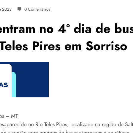
e 2023
0 Comentários
entram no 4º dia de bu
Teles Pires em Sorriso
os – MT
saparecido no Rio Teles Pires, localizado na região de Sal
do a região com equipes de buscas terrestres e aquáticas.