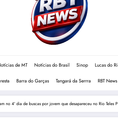
otícias de MT
Notícias do Brasil
Sinop
Lucas do R
oresta
Barra do Garças
Tangará da Serrra
RBT News
ram no 4º dia de buscas por jovem que desapareceu no Rio Teles P