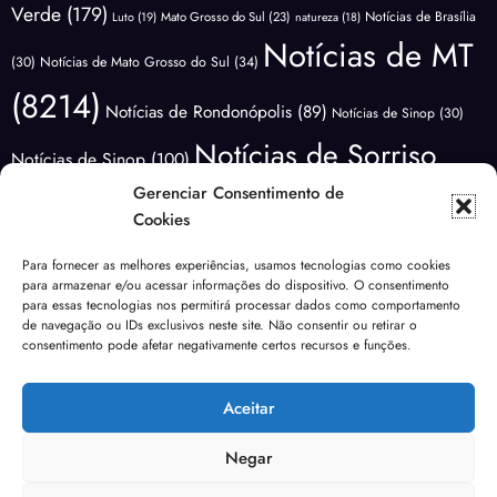
Verde
(179)
Notícias de Brasília
Luto
(19)
Mato Grosso do Sul
(23)
natureza
(18)
Notícias de MT
(30)
Notícias de Mato Grosso do Sul
(34)
(8214)
Notícias de Rondonópolis
(89)
Notícias de Sinop
(30)
Notícias de Sorriso
Notícias de Sinop
(100)
(3415)
Gerenciar Consentimento de
Notícias do
Notícias de Várzea Grande
(66)
Cookies
Brasil
(1176)
Notícias Lucas do
Notícias do Mundo
(88)
Para fornecer as melhores experiências, usamos tecnologias como cookies
Polícia
para armazenar e/ou acessar informações do dispositivo. O consentimento
Rio Verde
(171)
Nova Mutum
(68)
NOVA UBIRATÃ
(29)
para essas tecnologias nos permitirá processar dados como comportamento
(3640)
de navegação ou IDs exclusivos neste site. Não consentir ou retirar o
Política
(1821)
Previsão do Tempo
(81)
consentimento pode afetar negativamente certos recursos e funções.
Sem categoria
Saúde
(138)
Rondonópolis
(99)
segurança
(40)
Sinop
(267)
(185)
Aceitar
Urgente
(49)
Tangará da Serra
(19)
Transito
(24)
Várzea Grande
(102)
Violência
(53)
Negar