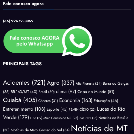
Fale conosco agora
(66) 99679- 3069
PRINCIPAIS TAGS
Acidentes
(721)
Agro
(337)
Barra do Garças
Alta Floresta
(24)
clima
(97)
Copa do Mundo
(51)
(35)
BR-163/MT
(40)
Brasil
(30)
Cuiabá
(405)
Economia
(163)
Educação
(46)
Cáceres
(31)
Lucas do Rio
Entretenimento
(108)
Esporte
(45)
FEMINICÍDIO
(23)
Verde
(179)
Notícias de Brasília
Luto
(19)
Mato Grosso do Sul
(23)
natureza
(18)
Notícias de MT
(30)
Notícias de Mato Grosso do Sul
(34)