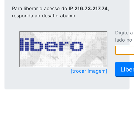
Para liberar o acesso
do IP
216.73.217.74
,
responda ao desafio abaixo.
Digite 
lado no
[trocar imagem]