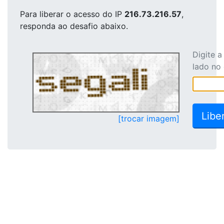
Para liberar o acesso
do IP
216.73.216.57
,
responda ao desafio abaixo.
Digite 
lado no
[trocar imagem]