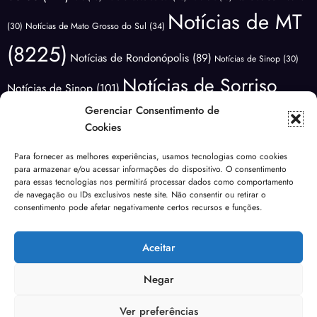
Notícias de MT
(30)
Notícias de Mato Grosso do Sul
(34)
(8225)
Notícias de Rondonópolis
(89)
Notícias de Sinop
(30)
Notícias de Sorriso
Notícias de Sinop
(101)
(3418)
Gerenciar Consentimento de
Notícias do
Notícias de Várzea Grande
(66)
Cookies
Brasil
(1177)
Notícias Lucas do
Notícias do Mundo
(88)
Para fornecer as melhores experiências, usamos tecnologias como cookies
Polícia
para armazenar e/ou acessar informações do dispositivo. O consentimento
Rio Verde
(171)
Nova Mutum
(68)
NOVA UBIRATÃ
(29)
para essas tecnologias nos permitirá processar dados como comportamento
(3641)
de navegação ou IDs exclusivos neste site. Não consentir ou retirar o
Política
(1824)
Previsão do Tempo
(81)
consentimento pode afetar negativamente certos recursos e funções.
Sem categoria
Saúde
(138)
Rondonópolis
(99)
segurança
(40)
Sinop
(267)
(186)
Aceitar
Urgente
(49)
Tangará da Serra
(19)
Transito
(24)
Várzea Grande
(102)
Violência
(53)
Negar
Ver preferências