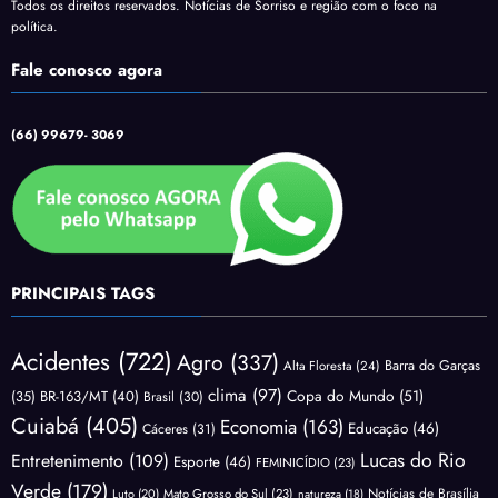
Todos os direitos reservados. Notícias de Sorriso e região com o foco na
política.
Fale conosco agora
(66) 99679- 3069
PRINCIPAIS TAGS
Acidentes
(722)
Agro
(337)
Barra do Garças
Alta Floresta
(24)
clima
(97)
Copa do Mundo
(51)
(35)
BR-163/MT
(40)
Brasil
(30)
Cuiabá
(405)
Economia
(163)
Educação
(46)
Cáceres
(31)
Lucas do Rio
Entretenimento
(109)
Esporte
(46)
FEMINICÍDIO
(23)
Verde
(179)
Notícias de Brasília
Luto
(20)
Mato Grosso do Sul
(23)
natureza
(18)