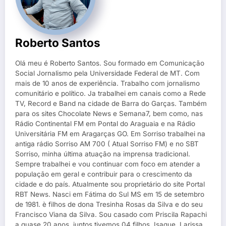
Roberto Santos
Olá meu é Roberto Santos. Sou formado em Comunicação
Social Jornalismo pela Universidade Federal de MT. Com
mais de 10 anos de experiência. Trabalho com jornalismo
comunitário e político. Ja trabalhei em canais como a Rede
TV, Record e Band na cidade de Barra do Garças. Também
para os sites Chocolate News e Semana7, bem como, nas
Rádio Continental FM em Pontal do Araguaia e na Rádio
Universitária FM em Aragarças GO. Em Sorriso trabalhei na
antiga rádio Sorriso AM 700 ( Atual Sorriso FM) e no SBT
Sorriso, minha última atuação na imprensa tradicional.
Sempre trabalhei e vou continuar com foco em atender a
população em geral e contribuir para o crescimento da
cidade e do país. Atualmente sou proprietário do site Portal
RBT News. Nasci em Fátima do Sul MS em 15 de setembro
de 1981. è filhos de dona Tresinha Rosas da Silva e do seu
Francisco Viana da Silva. Sou casado com Priscila Rapachi
a quase 20 anos. juntos tivemos 04 filhos. Isaque, Larissa,