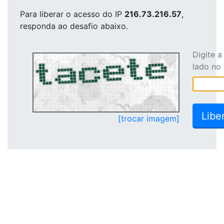
Para liberar o acesso
do IP
216.73.216.57
,
responda ao desafio abaixo.
Digite 
lado no
[trocar imagem]