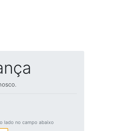
ança
nosco.
ao lado no campo abaixo