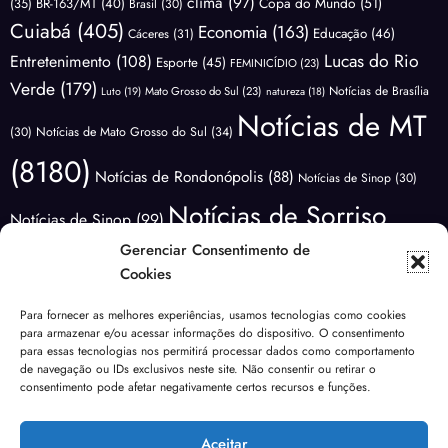
clima
(97)
Copa do Mundo
(51)
(35)
BR-163/MT
(40)
Brasil
(30)
Cuiabá
(405)
Economia
(163)
Educação
(46)
Cáceres
(31)
Lucas do Rio
Entretenimento
(108)
Esporte
(45)
FEMINICÍDIO
(23)
Verde
(179)
Notícias de Brasília
Luto
(19)
Mato Grosso do Sul
(23)
natureza
(18)
Notícias de MT
(30)
Notícias de Mato Grosso do Sul
(34)
(8180)
Notícias de Rondonópolis
(88)
Notícias de Sinop
(30)
Notícias de Sorriso
Notícias de Sinop
(99)
Gerenciar Consentimento de
(3406)
Notícias do
Notícias de Várzea Grande
(65)
Cookies
Brasil
(1173)
Notícias Lucas do
Notícias do Mundo
(88)
Para fornecer as melhores experiências, usamos tecnologias como cookies
Polícia
para armazenar e/ou acessar informações do dispositivo. O consentimento
Rio Verde
(171)
Nova Mutum
(68)
NOVA UBIRATÃ
(29)
para essas tecnologias nos permitirá processar dados como comportamento
(3639)
de navegação ou IDs exclusivos neste site. Não consentir ou retirar o
Política
(1810)
Previsão do Tempo
(81)
consentimento pode afetar negativamente certos recursos e funções.
Sem categoria
Saúde
(138)
Rondonópolis
(99)
segurança
(40)
Sinop
(267)
(185)
Aceitar
Urgente
(49)
Tangará da Serra
(19)
Transito
(24)