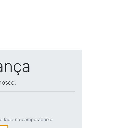
ança
nosco.
ao lado no campo abaixo