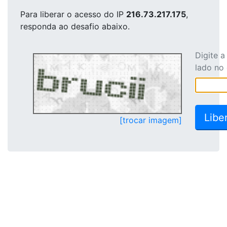
Para liberar o acesso
do IP
216.73.217.175
,
responda ao desafio abaixo.
Digite 
lado no
[trocar imagem]