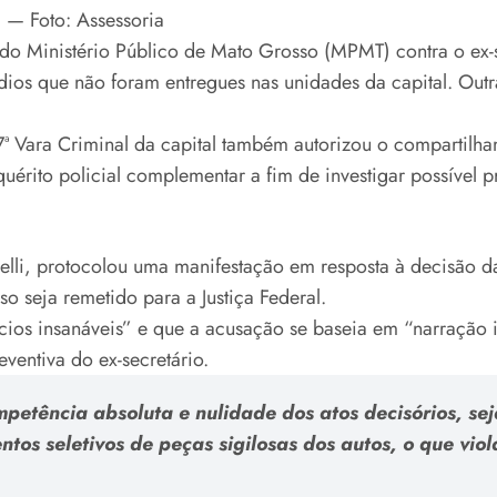
 — Foto: Assessoria
ia do Ministério Público de Mato Grosso (MPMT) contra o ex
édios que não foram entregues nas unidades da capital. O
 7ª Vara Criminal da capital também autorizou o compartil
rito policial complementar a fim de investigar possível pr
lli, protocolou uma manifestação em resposta à decisão da
so seja remetido para a Justiça Federal.
cios insanáveis” e que a acusação se baseia em “narração i
ventiva do ex-secretário.
etência absoluta e nulidade dos atos decisórios, sej
ntos seletivos de peças sigilosas dos autos, o que viola