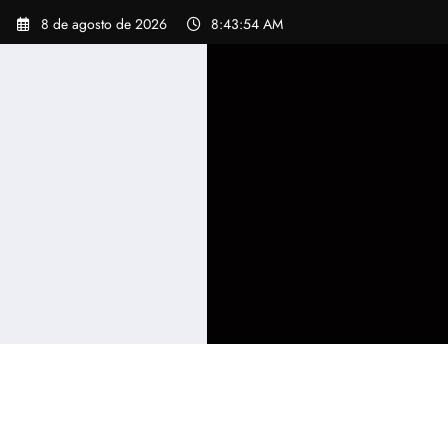
Pular
8 de agosto de 2026
8:43:55 AM
para
o
conteúdo