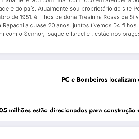
 trabalhei e vou continuar com foco em atender a po
ade e do país. Atualmente sou proprietário do site 
ro de 1981. è filhos de dona Tresinha Rosas da Silv
 Rapachi a quase 20 anos. juntos tivemos 04 filhos. I
m com o Senhor, Isaque e Israelle , estão nos braços
PC e Bombeiros localizam 
 05 milhões estão direcionados para construção 