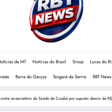
otícias de MT
Notícias do Brasil
Sinop
Lucas do R
oresta
Barra do Garças
Tangará da Serrra
RBT News
 contra ex-secretário da Saúde de Cuiabá por suposto desvio de R