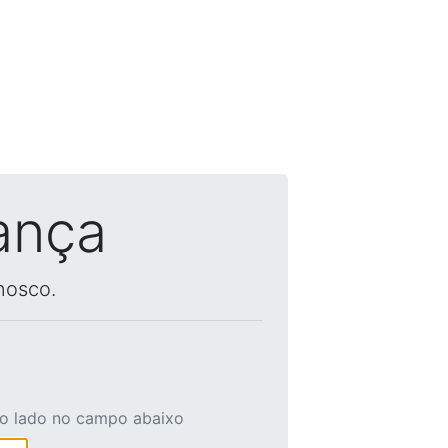
ança
nosco.
ao lado no campo abaixo