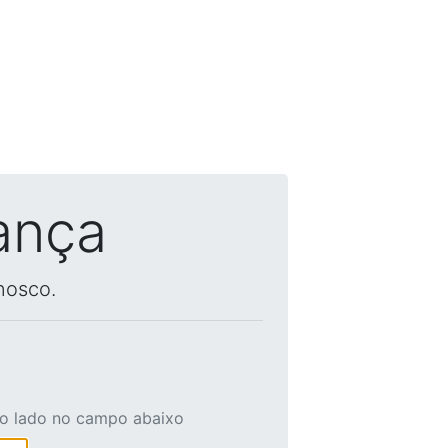
ança
nosco.
ao lado no campo abaixo