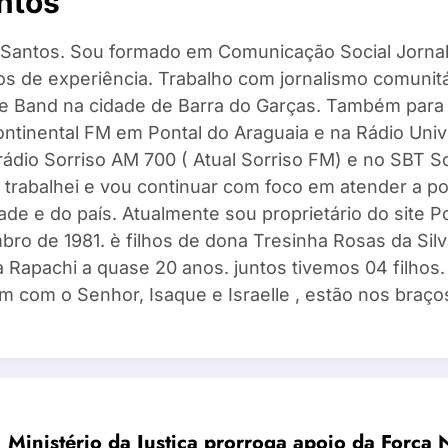
ntos
Santos. Sou formado em Comunicação Social Jornal
s de experiência. Trabalho com jornalismo comunitár
 e Band na cidade de Barra do Garças. Também para
ntinental FM em Pontal do Araguaia e na Rádio Univ
 rádio Sorriso AM 700 ( Atual Sorriso FM) e no SBT 
 trabalhei e vou continuar com foco em atender a po
ade e do país. Atualmente sou proprietário do site 
ro de 1981. è filhos de dona Tresinha Rosas da Silv
 Rapachi a quase 20 anos. juntos tivemos 04 filhos. I
m com o Senhor, Isaque e Israelle , estão nos braços
Ministério da Justiça prorroga apoio da Força