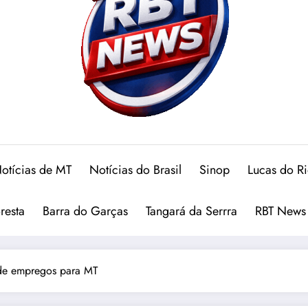
otícias de MT
Notícias do Brasil
Sinop
Lucas do R
oresta
Barra do Garças
Tangará da Serrra
RBT News
 de empregos para MT