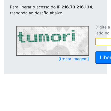
Para liberar o acesso
do IP
216.73.216.134
,
responda ao desafio abaixo.
Digite 
lado no
[trocar imagem]