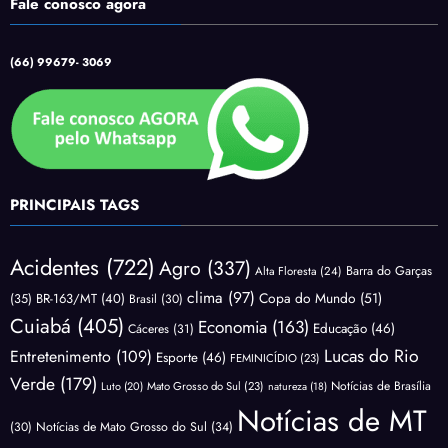
Fale conosco agora
(66) 99679- 3069
PRINCIPAIS TAGS
Acidentes
(722)
Agro
(337)
Barra do Garças
Alta Floresta
(24)
clima
(97)
Copa do Mundo
(51)
(35)
BR-163/MT
(40)
Brasil
(30)
Cuiabá
(405)
Economia
(163)
Educação
(46)
Cáceres
(31)
Lucas do Rio
Entretenimento
(109)
Esporte
(46)
FEMINICÍDIO
(23)
Verde
(179)
Notícias de Brasília
Luto
(20)
Mato Grosso do Sul
(23)
natureza
(18)
Notícias de MT
(30)
Notícias de Mato Grosso do Sul
(34)