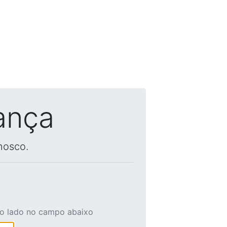
ança
nosco.
ao lado no campo abaixo