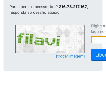
Para liberar o acesso
do IP
216.73.217.167
,
responda ao desafio abaixo.
Digite 
lado no
[trocar imagem]