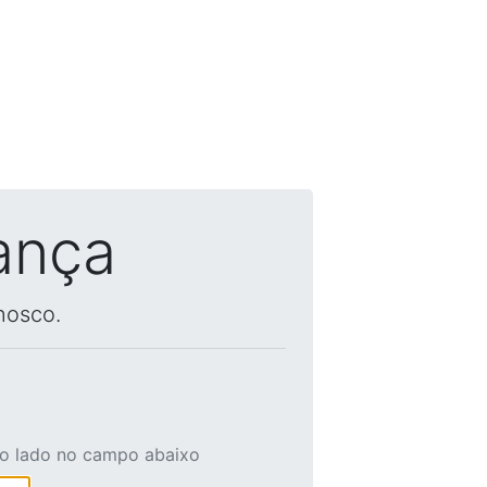
ança
nosco.
ao lado no campo abaixo