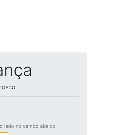
ança
nosco.
ao lado no campo abaixo