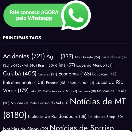
PRINCIPAIS TAGS
Acidentes
(721)
Agro
(337)
Barra do Garças
Alta Floresta
(24)
clima
(97)
Copa do Mundo
(51)
(35)
BR-163/MT
(40)
Brasil
(30)
Cuiabá
(405)
Economia
(163)
Educação
(46)
Cáceres
(31)
Lucas do Rio
Entretenimento
(108)
Esporte
(45)
FEMINICÍDIO
(23)
Verde
(179)
Notícias de Brasília
Luto
(19)
Mato Grosso do Sul
(23)
natureza
(18)
Notícias de MT
(30)
Notícias de Mato Grosso do Sul
(34)
(8180)
Notícias de Rondonópolis
(88)
Notícias de Sinop
(30)
Notícias de Sorriso
Notícias de Sinop
(99)