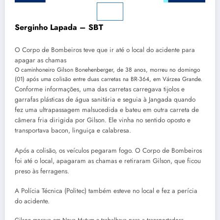
Serginho Lapada – SBT
O Corpo de Bombeiros teve que ir até o local do acidente para
apagar as chamas
O caminhoneiro Gilson Bonehenberger, de 38 anos, morreu no domingo
(01) após uma colisão entre duas carretas na BR-364, em Várzea Grande.
Conforme informações, uma das carretas carregava tijolos e
garrafas plásticas de água sanitária e seguia à Jangada quando
fez uma ultrapassagem malsucedida e bateu em outra carreta de
câmera fria dirigida por Gilson. Ele vinha no sentido oposto e
transportava bacon, linguiça e calabresa.
Após a colisão, os veículos pegaram fogo. O Corpo de Bombeiros
foi até o local, apagaram as chamas e retiraram Gilson, que ficou
preso às ferragens.
A Polícia Técnica (Politec) também esteve no local e fez a perícia
do acidente.
Gilson morava em Nova Mutum e trabalhava para a transportadora