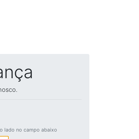
ança
nosco.
ao lado no campo abaixo