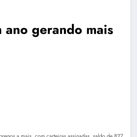
m ano gerando mais
regos a mais, com carteiras assinadas, saldo de 827