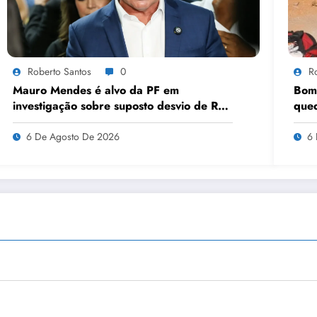
Roberto Santos
0
R
Mauro Mendes é alvo da PF em
Bomb
investigação sobre suposto desvio de R$
que
308 milhões em acordo com empresa
sete
telefônica
6 De Agosto De 2026
6 