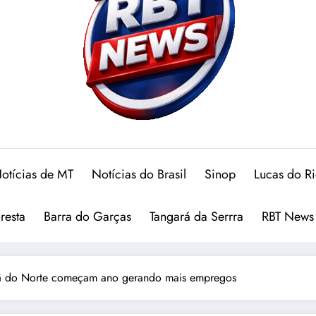
otícias de MT
Notícias do Brasil
Sinop
Lucas do R
oresta
Barra do Garças
Tangará da Serrra
RBT News
ntã do Norte começam ano gerando mais empregos